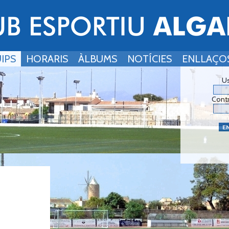
IPS
HORARIS
ÀLBUMS
NOTÍCIES
ENLLAÇO
Us
Cont