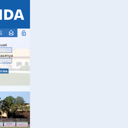
S
uari
rasenya